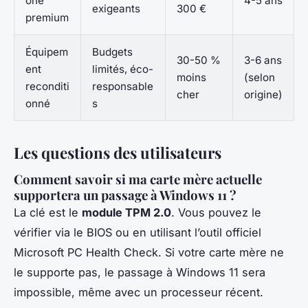
one
4-5 ans
exigeants
300 €
premium
Équipem
Budgets
30-50 %
3-6 ans
ent
limités, éco-
moins
(selon
reconditi
responsable
cher
origine)
onné
s
Les questions des utilisateurs
Comment savoir si ma carte mère actuelle
supportera un passage à Windows 11 ?
La clé est le
module TPM 2.0
. Vous pouvez le
vérifier via le BIOS ou en utilisant l’outil officiel
Microsoft PC Health Check. Si votre carte mère ne
le supporte pas, le passage à Windows 11 sera
impossible, même avec un processeur récent.