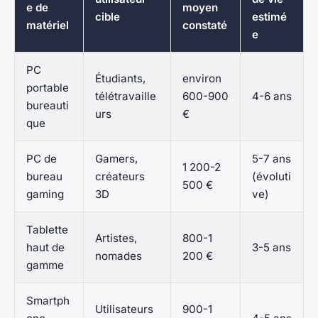
e de
moyen
cible
estimé
matériel
constaté
e
PC
Étudiants,
environ
portable
télétravaille
600-900
4-6 ans
bureauti
urs
€
que
PC de
Gamers,
5-7 ans
1 200-2
bureau
créateurs
(évoluti
500 €
gaming
3D
ve)
Tablette
Artistes,
800-1
haut de
3-5 ans
nomades
200 €
gamme
Smartph
Utilisateurs
900-1