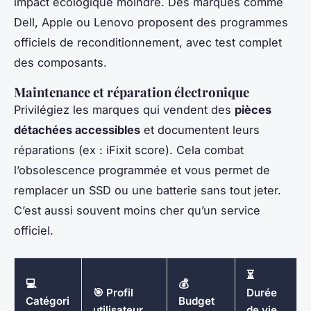
impact écologique moindre. Des marques comme
Dell, Apple ou Lenovo proposent des programmes
officiels de reconditionnement, avec test complet
des composants.
Maintenance et réparation électronique
Privilégiez les marques qui vendent des
pièces
détachées accessibles
et documentent leurs
réparations (ex : iFixit score). Cela combat
l’obsolescence programmée et vous permet de
remplacer un SSD ou une batterie sans tout jeter.
C’est aussi souvent moins cher qu’un service
officiel.
⏳
💻
💰
🎯 Profil
Durée
Catégori
Budget
utilisateur
de vie